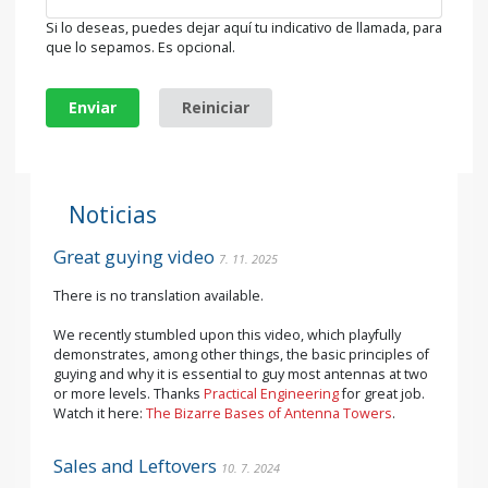
Si lo deseas, puedes dejar aquí tu indicativo de llamada, para
que lo sepamos. Es opcional.
Enviar
Reiniciar
Noticias
Great guying video
7. 11. 2025
There is no translation available.
We recently stumbled upon this video, which playfully
demonstrates, among other things, the basic principles of
guying and why it is essential to guy most antennas at two
or more levels. Thanks
Practical Engineering
for great job.
Watch it here:
The Bizarre Bases of Antenna Towers
.
Sales and Leftovers
10. 7. 2024