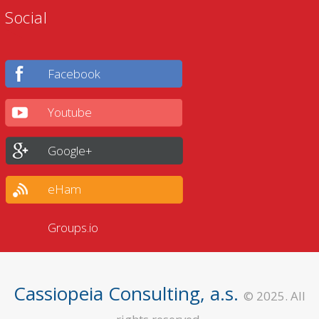
Social
Facebook
Youtube
Google+
eHam
Groups.io
Cassiopeia Consulting, a.s.
© 2025. All