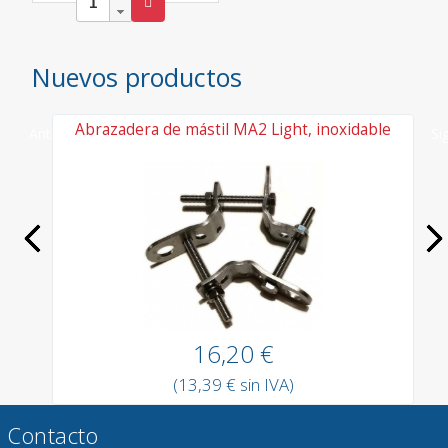
Nuevos productos
r
Abrazadera de mástil MA2 Light, inoxidable
Anterior
Si
16,20 €
(13,39 € sin IVA)
Contacto