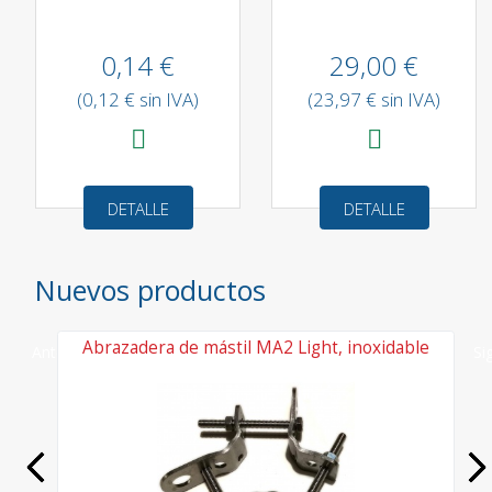
0,14 €
29,00 €
(0,12 € sin IVA)
(23,97 € sin IVA)
DETALLE
DETALLE
Nuevos productos
r
Abrazadera de mástil MA2 Light, inoxidable
Anterior
Si