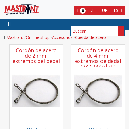
EUR
ES
0
Buscar
Mastrant
On-line shop
Accesorios
Cuerda de acero
Cordón de acero
Cordón de acero
de 2 mm,
de 4 mm,
extremos del dedal
extremos de dedal
(7X7, 900 daN)