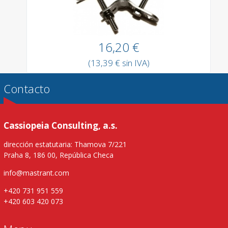
16,20 €
(13,39 € sin IVA)
Contacto
Cassiopeia Consulting, a.s.
dirección estatutaria: Thamova 7/221
Praha 8, 186 00, República Checa
info@mastrant.com
+420 731 951 559
+420 603 420 073