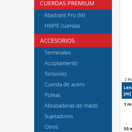
CUERDAS PREMIUM
Mastrant Pro (M)
HMPE cuerdas
ACCESORIOS
Terminales
Acoplamiento
Tensores
Mu
Cuerda de acero
Len
[m]
Poleas
1 m
Abrazaderas de mástil
Sujetadores
Otros
50 