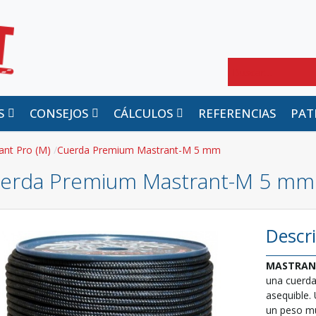
Buscar
S
CONSEJOS
CÁLCULOS
REFERENCIAS
PAT
ant Pro (M)
Cuerda Premium Mastrant-M 5 mm
erda Premium Mastrant-M 5 mm
Descr
MASTRAN
una cuerda
asequible. 
un peso mu