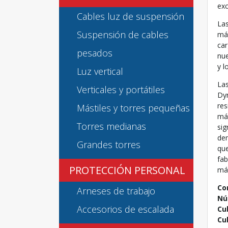
exc
Cables luz de suspensión
Las
Suspensión de cables
más
car
pesados
nue
y l
Luz vertical
Las
Verticales y portátiles
Dyn
res
Mástiles y torres pequeñas
más
Torres medianas
sig
dem
Grandes torres
que
fab
PROTECCIÓN PERSONAL
más
Co
Arneses de trabajo
Nú
Accesorios de escalada
Cu
Cu