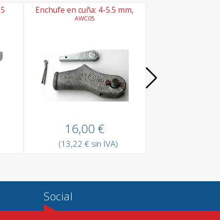
 5
Enchufe en cuña: 4-5.5 mm,
Gancho de m
(mosquetón): 8
AWC05
16,00 €
3,30 
(13,22 € sin IVA)
(2,73 € si
Social