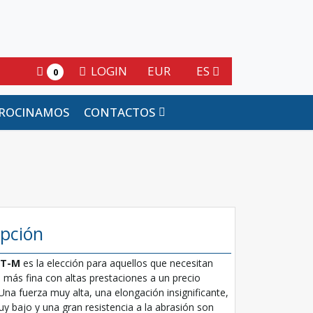
LOGIN
EUR
ES
0
ROCINAMOS
CONTACTOS
ipción
T-M
es la elección para aquellos que necesitan
 más fina con altas prestaciones a un precio
Una fuerza muy alta, una elongación insignificante,
y bajo y una gran resistencia a la abrasión son