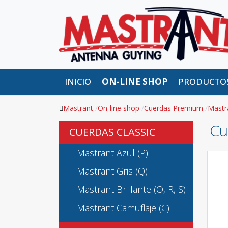
INICIO
ON-LINE SHOP
PRODUCTO
Mastrant
On-line shop
Cuerdas Premium
Mastr
Cu
CUERDAS CLASSIC
Mastrant Azul (P)
Mastrant Gris (Q)
Mastrant Brillante (O, R, S)
Mastrant Camuflaje (C)