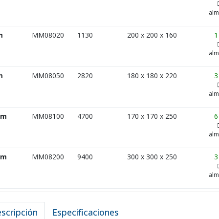
alm
m
MM08020
1130
200 x 200 x 160
1
alm
m
MM08050
2820
180 x 180 x 220
3
alm
 m
MM08100
4700
170 x 170 x 250
6
alm
 m
MM08200
9400
300 x 300 x 250
3
alm
scripción
Especificaciones