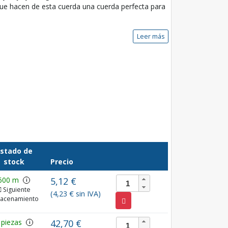
que hacen de esta cuerda una cuerda perfecta para
Leer más
stado de
stock
Precio
600 m
5,12 €
i
Siguiente
(4,23 € sin IVA)
acenamiento
 piezas
42,70 €
i