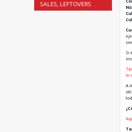
Co
SALES, LEFTOVERS
Nú
Cub
Cu
Cu
eje
sie
Si 
enc
Ten
m s
A m
otr
tod
¿C
Aq
Ta