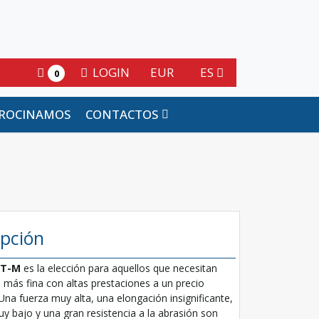
LOGIN
EUR
ES
0
ROCINAMOS
CONTACTOS
ipción
T-M
es la elección para aquellos que necesitan
 más fina con altas prestaciones a un precio
Una fuerza muy alta, una elongación insignificante,
y bajo y una gran resistencia a la abrasión son