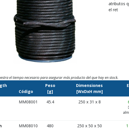
atributos 
el ret
estra el tiempo necesario para asegurar más producto del que hay en stock.
gth
Peso
Dimensiones
E
Código
[g]
[WxDxH mm]
MM08001
45.4
250 x 31 x 8
alm
m
MM08010
480
250 x 50 x 50
1