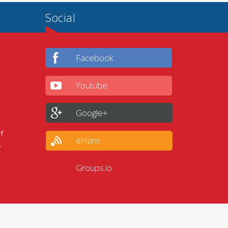
Social
Facebook
Youtube
Google+
f
eHam
.
Groups.io