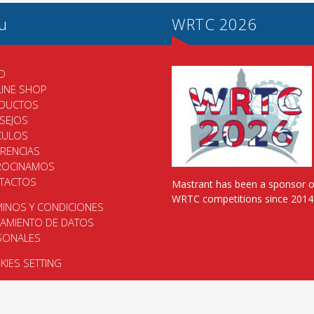
u
WRTC 2026
IO
LINE SHOP
DUCTOS
SEJOS
CULOS
ERENCIAS
ROCINAMOS
TACTOS
Mastrant has been a sponsor o
WRTC competitions since 2014
MINOS Y CONDICIONES
TAMIENTO DE DATOS
SONALES
IES SETTING