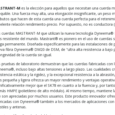
STRANT-M
es la elección para aquellos que necesitan una cuerda má
quible. Una fuerza muy alta, una elongación insignificante, un peso m
ibutos que hacen de esta cuerda una cuerda perfecta para el reteni
elente relación rendimiento-precio. Por supuesto, no es conductora (
 cuerdas MASTRANT-M que utilizan la nueva tecnología Dyneema® Ma
 resistente del mundo. Mastrant® es pionero en el uso de cuerdas si
ga permanente. Diseñada específicamente para las instalaciones de 
va fibra Dyneema® DM20 de DSM, de "ultra alta resistencia a bajo pes
ongevidad de la cuerda sin igual.
 pruebas de laboratorio demuestran que las cuerdas fabricadas con l
eema®, incluso bajo altas tensiones a largo plazo. Las cualidades c
istencia estática y la rigidez, y la excepcional resistencia a la abrasió
 pequeña y ligera ofrezca un mayor rendimiento y ventajas operat
nificativamente mejor que el SK78 en cuanto a la fluencia y, por tant
ás HMPE (polietileno de alto módulo). Al mismo tiempo, mantiene 
 son apreciadas por muchos usuarios. Este producto innovador ofrec
ricadas con Dyneema® también a los mercados de aplicaciones con 
tiles y antenas.