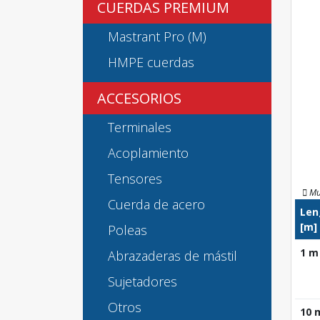
CUERDAS PREMIUM
Mastrant Pro (M)
HMPE cuerdas
ACCESORIOS
Terminales
Acoplamiento
Tensores
Mu
Cuerda de acero
Len
[m]
Poleas
1 m
Abrazaderas de mástil
Sujetadores
Otros
10 