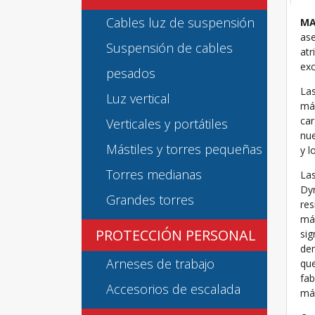
Cables luz de suspensión
MA
ase
Suspensión de cables
atr
exc
pesados
Las
Luz vertical
más
car
Verticales y portátiles
nue
Mástiles y torres pequeñas
y l
Torres medianas
Las
Dyn
Grandes torres
res
más
PROTECCIÓN PERSONAL
sig
dem
Arneses de trabajo
que
fab
Accesorios de escalada
más