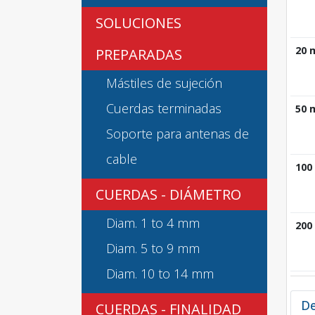
SOLUCIONES
20 
PREPARADAS
Mástiles de sujeción
Cuerdas terminadas
50 
Soporte para antenas de
cable
100
CUERDAS - DIÁMETRO
Diam. 1 to 4 mm
200
Diam. 5 to 9 mm
Diam. 10 to 14 mm
De
CUERDAS - FINALIDAD