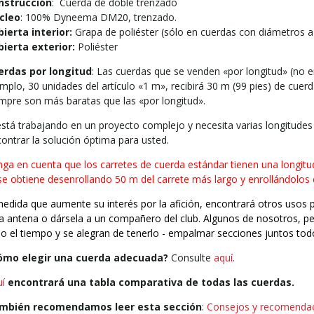
nstrucción
: Cuerda de doble trenzado
cleo
: 100% Dyneema DM20, trenzado.
ierta interior:
Grapa de poliéster (sólo en cuerdas con diámetros a
bierta exterior:
Poliéster
erdas por longitud
: Las cuerdas que se venden «por longitud» (no e
mplo, 30 unidades del artículo «1 m», recibirá 30 m (99 pies) de cuer
mpre son más baratas que las «por longitud».
está trabajando en un proyecto complejo y necesita varias longitude
ontrar la solución óptima para usted.
ga en cuenta que los carretes de cuerda estándar tienen una longitu
e obtiene desenrollando 50 m del carrete más largo y enrollándolos
edida que aumente su interés por la afición, encontrará otros usos 
a antena o dársela a un compañero del club. Algunos de nosotros, 
o el tiempo y se alegran de tenerlo - empalmar secciones juntos todo
ómo elegir una cuerda adecuada?
Consulte
aquí
.
uí
encontrará una tabla comparativa de todas las cuerdas.
mbién recomendamos leer esta sección
:
Consejos y recomenda