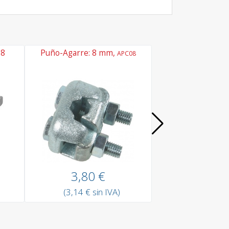
 8
Puño-Agarre: 8 mm,
Enchufe en cuña
APC08
AWC08
3,80 €
27,00
(3,14 € sin IVA)
(22,31 € si