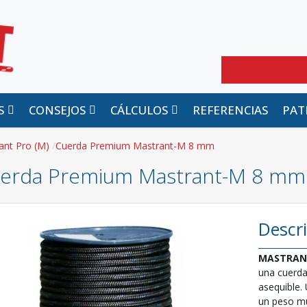
Buscar
S
CONSEJOS
CÁLCULOS
REFERENCIAS
PAT
ant Pro (M)
Cuerda Premium Mastrant-M 8 mm
erda Premium Mastrant-M 8 mm
Descr
MASTRAN
una cuerda
asequible. 
un peso mu