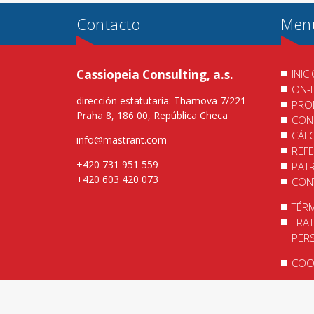
Contacto
Men
Cassiopeia Consulting, a.s.
INIC
ON-
dirección estatutaria: Thamova 7/221
PRO
Praha 8, 186 00, República Checa
CON
CÁL
info@mastrant.com
REF
+420 731 951 559
PAT
+420 603 420 073
CON
TÉR
TRA
PER
COOK