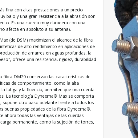
s fina con altas prestaciones a un precio
uy bajo y una gran resistencia a la abrasión son
miento. Es una cuerda muy duradera con una
no afecta en absoluto a su antena).
x (de DSM) maximizan el alcance de la fibra
ntéticas de alto rendimiento en aplicaciones de
producción de amarres en aguas profundas, la
o", ofrece una resistencia, rigidez, durabilidad
a fibra DM20 conservan las características de
ríticas de comportamiento, como la alta
n, la fatiga y la fluencia, permiten que una cuerda
ivas. La tecnología Dyneema® Max se comporta
o, supone otro paso adelante frente a todos los
las buenas propiedades de la fibra Dyneema®,
e ahora todas las ventajas de las cuerdas
carga permanente, como la sujeción de torres,