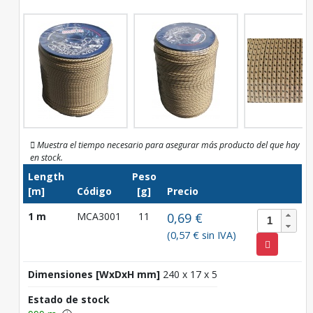
Muestra el tiempo necesario para asegurar más producto del que hay
en stock.
Length
Peso
[m]
Código
[g]
Precio
1 m
MCA3001
11
0,69 €
(0,57 € sin IVA)
Dimensiones [WxDxH mm]
240 x 17 x 5
Estado de stock