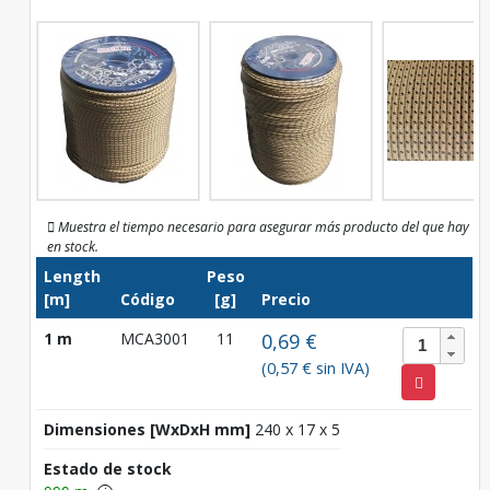
Muestra el tiempo necesario para asegurar más producto del que hay
en stock.
Length
Peso
[m]
Código
[g]
Precio
1 m
MCA3001
11
0,69 €
(0,57 € sin IVA)
Dimensiones [WxDxH mm]
240 x 17 x 5
Estado de stock