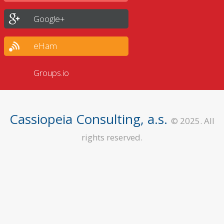
Google+
eHam
Groups.io
Cassiopeia Consulting, a.s.
© 2025. All
rights reserved.