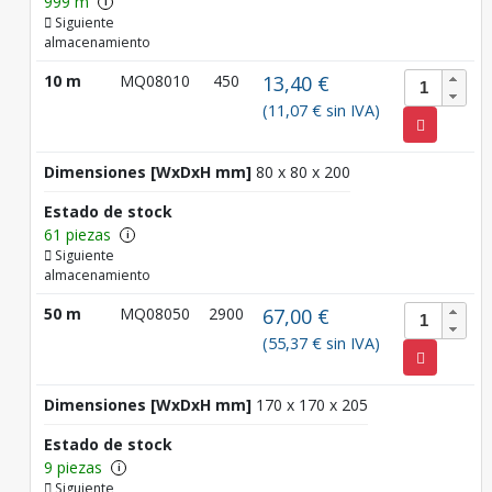
999 m
i
Siguiente
almacenamiento
10 m
MQ08010
450
13,40 €
(11,07 € sin IVA)
Dimensiones [WxDxH mm]
80 x 80 x 200
Estado de stock
61 piezas
i
Siguiente
almacenamiento
50 m
MQ08050
2900
67,00 €
(55,37 € sin IVA)
Dimensiones [WxDxH mm]
170 x 170 x 205
Estado de stock
9 piezas
i
Siguiente