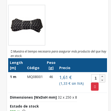
Muestra el tiempo necesario para asegurar más producto del que hay
en stock.
Length
Peso
[m]
Código
[g]
Precio
1 m
MQ08001
46
1,61 €
(1,33 € sin IVA)
Dimensiones [WxDxH mm]
32 x 250 x 8
Estado de stock