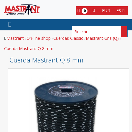
EUR
ES
0
Buscar
Mastrant
On-line shop
Cuerdas Classic
Mastrant Gris (Q)
Cuerda Mastrant-Q 8 mm
Cuerda Mastrant-Q 8 mm