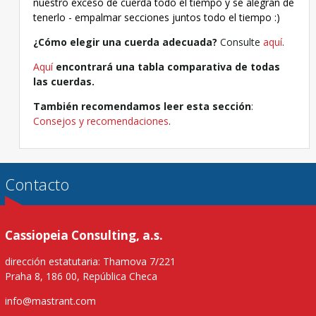
nuestro exceso de cuerda todo el tiempo y se alegran de
tenerlo - empalmar secciones juntos todo el tiempo :)
¿Cómo elegir una cuerda adecuada?
Consulte
aquí
.
Aquí
encontrará una tabla comparativa de todas
las cuerdas.
También recomendamos leer esta sección
:
Consejos y recomendaciones
.
Contacto
Cassiopeia Consulting, a.s.
dirección estatutaria: Thamova 7/221
Praha 8, 186 00, República Checa
info@mastrant.com