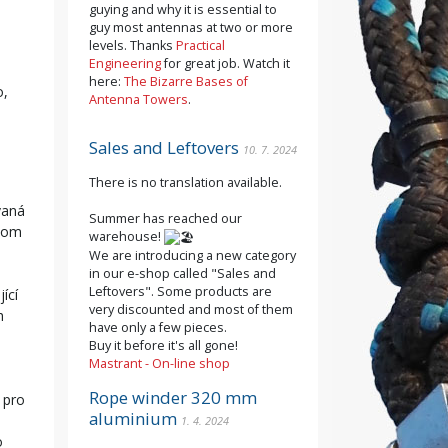
guying and why it is essential to
guy most antennas at two or more
levels. Thanks
Practical
Engineering
for great job. Watch it
here:
The Bizarre Bases of
o,
Antenna Towers
.
Sales and Leftovers
10. 7. 2024
There is no translation available.
vaná
Summer has reached our
itom
warehouse!
We are introducing a new category
in our e-shop called "Sales and
Leftovers". Some products are
ící
very discounted and most of them
h
have only a few pieces.
Buy it before it's all gone!
Mastrant - On-line shop
Rope winder 320 mm
 pro
aluminium
1. 4. 2024
o