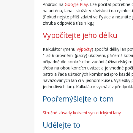
Android na
Google Play
. Lze počítat potřebné 
na anténu, lana i stožár v závislosti na rychlost
(Pokud nejste příliš zdatní ve Fyzice a nezná
zhruba odpovídá tíze 1 kg.)
Vypočítejte jeho délku
Kalkulátor (menu
Výpočty
) spočítá délky lan 
1 až 6 úrovněmi (patry) ukotvení, přičemž kot
případně dle konkrétního zadání (uživatelský 
třeba na obou koncích uvázat a je vhodné počí
patro a řada užitečných kombinací (pro každé p
navazovaných lan či v jednom kuse). Výsledky pa
jednotlivých lan). Kalkulátor vychází z předpok
Popřemýšlejte o tom
Stručné zásady kotvení syntetickými lany
Udělejte to