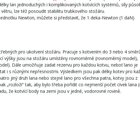
délky lan jednoduchých i komplikovaných kotvících systémů, síly působ
i větru, lze též posoudit stabilitu trubkového stožáru.
te jednotku Newton, můžete si představit, že 1 deka-Newton (1 daN)
potřebných pro ukotvení stožáru. Pracuje s kotvením do 3 nebo 4 směr
vící výšky jsou na stožáru umístěny rovnoměrně (rovnoměrný model),
model). Dále umožňuje zadat rezervu pro každou kotvu, neboť lano je
tat i s různými nepřesnostmi. Výsledkem jsou pak délky kotev pro ka
atro jiný druh lana nebo stejné lano pro všechna patra, kotvy jsou z
k „rozloží“ tak, aby bylo třeba pořídit co nejmenší počet cívek lana (
ladu, že kotvící body na zemi jsou v jedné, vodorovné rovině.