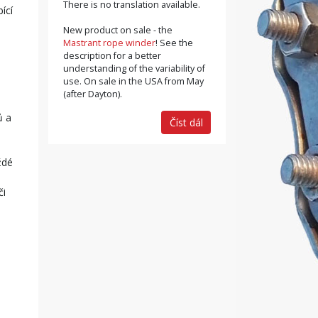
There is no translation available.
ící
New product on sale - the
Mastrant rope winder
! See the
description for a better
understanding of the variability of
use. On sale in the USA from May
(after Dayton).
ů a
Číst dál
ždé
či