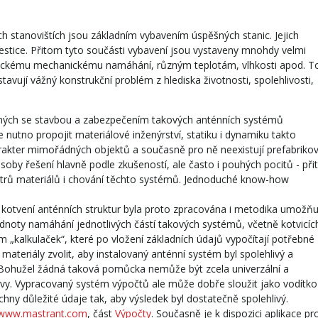
ch stanovištích jsou základním vybavením úspěšných stanic. Jejich
investice. Přitom tyto součásti vybavení jsou vystaveny mnohdy velmi
ickému mechanickému namáhání, různým teplotám, vlhkosti apod. T
tavují vážný konstrukční problém z hlediska životnosti, spolehlivosti,
ených se stavbou a zabezpečením takových anténních systémů
 nutno propojit materiálové inženýrství, statiku i dynamiku takto
rakter mimořádných objektů a současně pro ně neexistují prefabriko
soby řešení hlavně podle zkušeností, ale často i pouhých pocitů - př
trů materiálů i chování těchto systémů. Jednoduché know-how
 kotvení anténních struktur byla proto zpracována i metodika umožňuj
dnoty namáhání jednotlivých částí takových systémů, včetně kotvicíc
 „kalkulaček“, které po vložení základních údajů vypočítají potřebné
ateriály zvolit, aby instalovaný anténní systém byl spolehlivý a
 Bohužel žádná taková pomůcka nemůže být zcela univerzální a
ivy. Vypracovaný systém výpočtů ale může dobře sloužit jako vodítko
hny důležité údaje tak, aby výsledek byl dostatečně spolehlivý.
www.mastrant.com
, část
Výpočty
. Současně je k dispozici aplikace pr