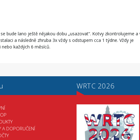
“ se bude lano ještě nějakou dobu „usazovat“. Kotvy zkontrolujeme a 
stalaci a následně zhruba 3x vždy s odstupem cca 1 týdne. Vždy je
ci nebo každých 6 měsíců.
u
WRTC 2026
NÍ
HOP
DUKTY
Y A DOPORUČENÍ
OČTY