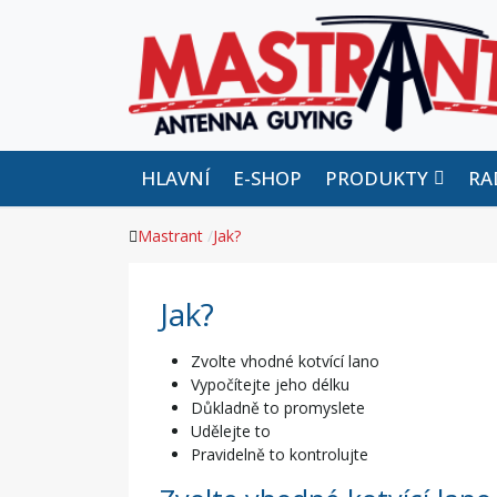
HLAVNÍ
E-SHOP
PRODUKTY
RA
Mastrant
Jak?
Jak?
Zvolte vhodné kotvící lano
Vypočítejte jeho délku
Důkladně to promyslete
Udělejte to
Pravidelně to kontrolujte