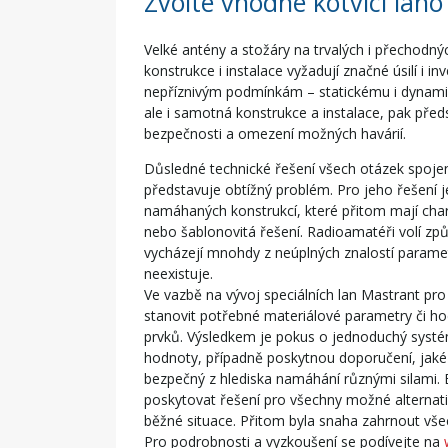
Zvolte vhodné kotvící lano
Velké antény a stožáry na trvalých i přechodný
konstrukce i instalace vyžadují značné úsilí i 
nepříznivým podmínkám – statickému i dynam
ale i samotná konstrukce a instalace, pak předs
bezpečnosti a omezení možných havárií.
Důsledné technické řešení všech otázek spoj
představuje obtížný problém. Pro jeho řešení je
namáhaných konstrukcí, které přitom mají cha
nebo šablonovitá řešení. Radioamatéři volí způ
vycházejí mnohdy z neúplných znalostí parame
neexistuje.
Ve vazbě na vývoj speciálních lan Mastrant pro
stanovit potřebné materiálové parametry či ho
prvků. Výsledkem je pokus o jednoduchý systém
hodnoty, případně poskytnou doporučení, jaké m
bezpečný z hlediska namáhání různými silami.
poskytovat řešení pro všechny možné alternat
běžné situace. Přitom byla snaha zahrnout všec
Pro podrobnosti a vyzkoušení se podívejte na