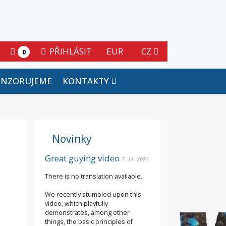
PŘIHLÁSIT
EUR
CZ
0
ONZORUJEME
KONTAKTY
Novinky
Great guying video
7. 11. 2025
There is no translation available.
We recently stumbled upon this
video, which playfully
demonstrates, among other
things, the basic principles of