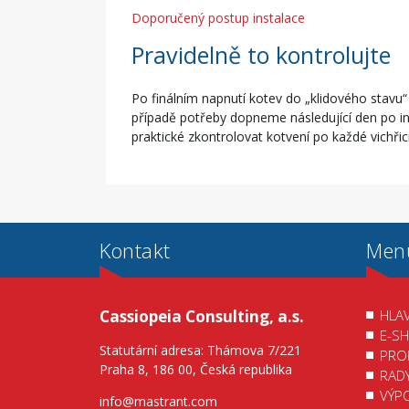
Doporučený postup instalace
Pravidelně to kontrolujte
Po finálním napnutí kotev do „klidového stavu
případě potřeby dopneme následující den po in
praktické zkontrolovat kotvení po každé vichři
Kontakt
Men
Cassiopeia Consulting, a.s.
HLAV
E-S
Statutární adresa: Thámova 7/221
PRO
Praha 8, 186 00, Česká republika
RAD
VÝP
info@mastrant.com