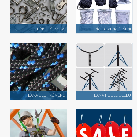
PŘÍSLUŠENSTVÍ
PŘIPRAVENÁ ŘEŠENÍ
LANA DLE PRŮMĚRU
LANA PODLE ÚČELU