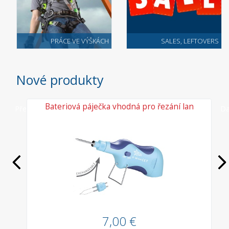
PRÁCE VE VÝŠKÁCH
SALES, LEFTOVERS
Nové produkty
vé
Bateriová páječka vhodná pro řezání lan
Předchozí
Da
7,00 €