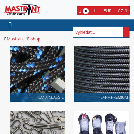
EUR
CZ
0
Hledat
Mastrant
E-shop
LANA CLASSIC
LANA PREMIUM