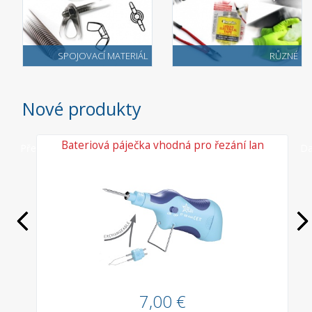
SPOJOVACÍ MATERIÁL
RŮZNÉ
Nové produkty
vé
Bateriová páječka vhodná pro řezání lan
Předchozí
Da
7,00 €