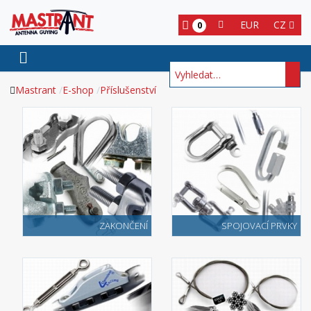
EUR
CZ
0
Hledat
Mastrant
E-shop
Příslušenství
ZAKONČENÍ
SPOJOVACÍ PRVKY