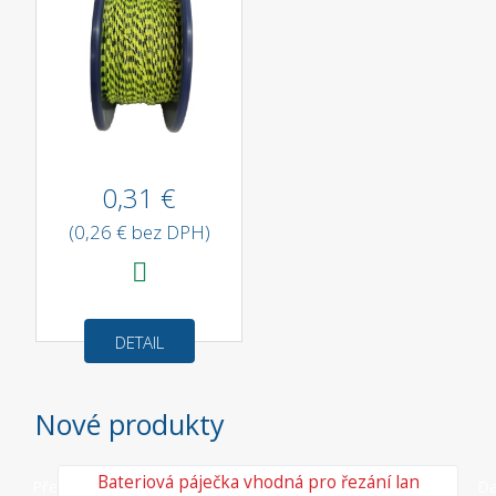
0,31 €
(0,26 € bez DPH)
DETAIL
Nové produkty
vé
Bateriová páječka vhodná pro řezání lan
Předchozí
Da