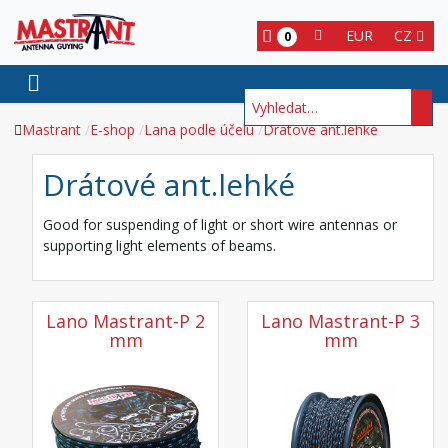
EUR
CZ
0
Hledat
Mastrant
E-shop
Lana podle účelu
Drátové ant.lehké
Drátové ant.lehké
Good for suspending of light or short wire antennas or
supporting light elements of beams.
Lano Mastrant-P 2
Lano Mastrant-P 3
mm
mm