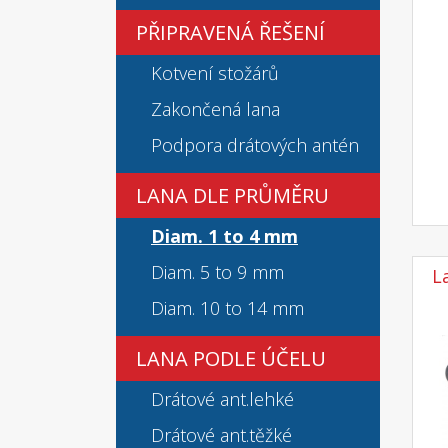
PŘIPRAVENÁ ŘEŠENÍ
Kotvení stožárů
Zakončená lana
Podpora drátových antén
LANA DLE PRŮMĚRU
Diam. 1 to 4 mm
Diam. 5 to 9 mm
L
Diam. 10 to 14 mm
LANA PODLE ÚČELU
Drátové ant.lehké
Drátové ant.těžké