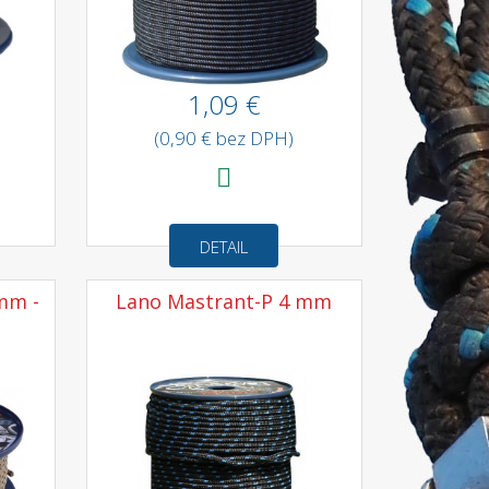
1,09 €
(0,90 € bez DPH)
DETAIL
mm -
Lano Mastrant-P 4 mm