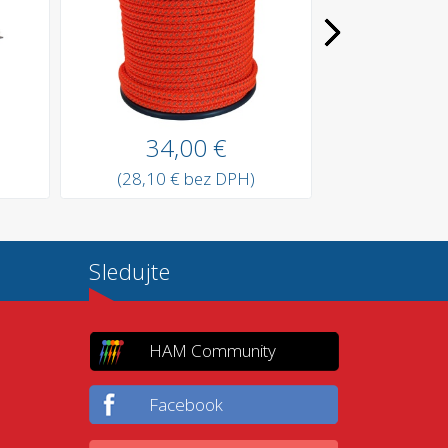
34,00 €
14,
(28,10 € bez DPH)
(11,98 €
Sledujte
HAM Community
Facebook