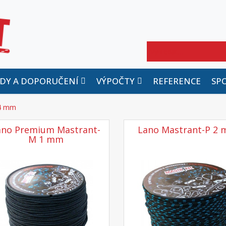
Hledat
DY A DOPORUČENÍ
VÝPOČTY
REFERENCE
SP
 4 mm
ano Premium Mastrant-
Lano Mastrant-P 2
M 1 mm