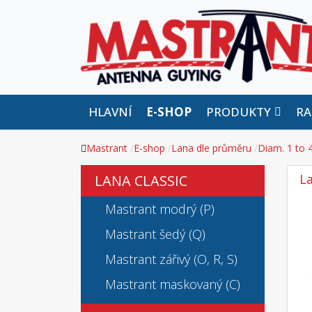
HLAVNÍ
E-SHOP
PRODUKTY
RA
Mastrant
E-shop
Lana dle průměru
Diam. 1 to
L
LANA CLASSIC
Mastrant modrý (P)
Mastrant šedý (Q)
Mastrant zářivý (O, R, S)
Mastrant maskovaný (C)