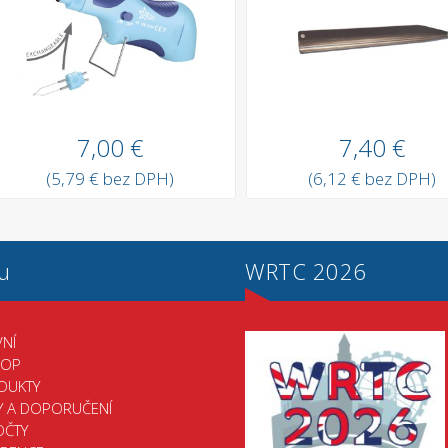
7,00 €
7,40 €
(5,79 € bez DPH)
(6,12 € bez DPH)
u
WRTC 2026
NÍ
HOP
DUKTY
Y A DOPORUČENÍ
OČTY