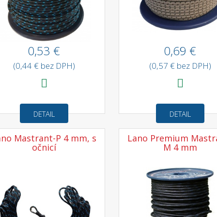
0,53 €
0,69 €
(0,44 € bez DPH)
(0,57 € bez DPH)
DETAIL
DETAIL
ano Mastrant-P 4 mm, s
Lano Premium Mastr
očnicí
M 4 mm