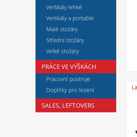
Vertikály lehké
Vertikály a portable
Malé stožáry
Střední stožáry
Velké stožáry
PRÁCE VE VÝŠKÁCH
Pracovní postroje
L
Doplňky pro lezení
SALES, LEFTOVERS