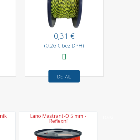
0,31 €
(0,26 € bez DPH)
DETAIL
ník
Lano Mastrant-O 5 mm -
Napínací kar
Další
Reflexní
(hli