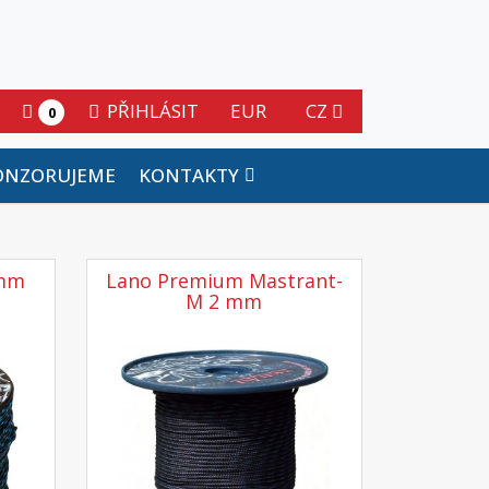
PŘIHLÁSIT
EUR
CZ
0
ONZORUJEME
KONTAKTY
 mm
Lano Premium Mastrant-
M 2 mm