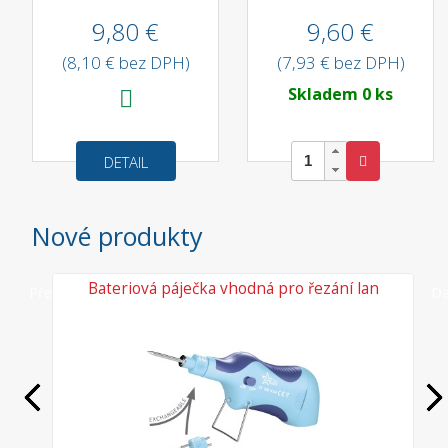
9,80 €
9,60 €
(8,10 € bez DPH)
(7,93 € bez DPH)
Skladem 0 ks
DETAIL
Nové produkty
vé
Bateriová páječka vhodná pro řezání lan
Předchozí
Da