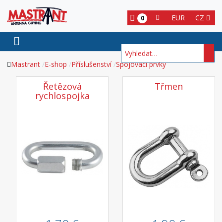
EUR
CZ
0
Hledat
Mastrant
E-shop
Příslušenství
Spojovací prvky
Řetězová
Třmen
rychlospojka