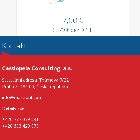
7,00 €
(5,79 € bez DPH)
Kontakt
Cassiopeia Consulting, a.s.
Statutární adresa: Thámova 7/221
Praha 8, 186 00, Česká republika
info@mastrant.com
Detaily zde
.
+420 777 079 591
+420 603 420 073