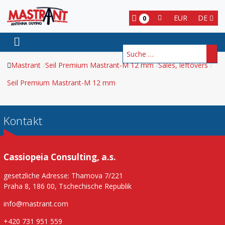
EUR
DE
0
Suchen
Mastrant
Seil Premium Mastrant-M 12 mm
Sales, leftovers
Seil Premium Mastrant-M 12 mm
Kontakt
Cassiopeia Consulting, a.s.
gesetzliche Adresse: Thamova 7/221
Praha 8, 186 00, Tschechische Republik
info@mastrant.com
+420 731 951 559