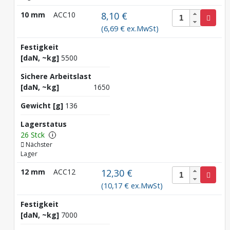
10 mm
ACC10
8,10 €
(6,69 € ex.MwSt)
Festigkeit
[daN, ~kg]
5500
Sichere Arbeitslast
[daN, ~kg]
1650
Gewicht [g]
136
Lagerstatus
26 Stck
i
Nächster
Lager
12 mm
ACC12
12,30 €
(10,17 € ex.MwSt)
Festigkeit
[daN, ~kg]
7000