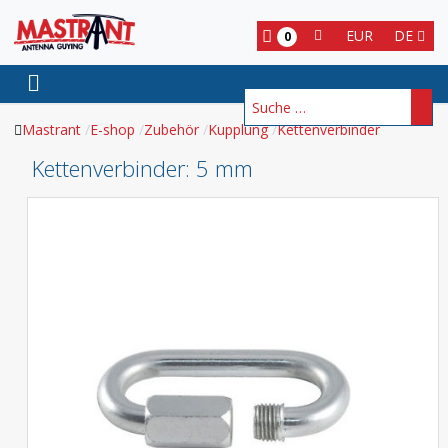
EUR
DE
0
Suchen
Mastrant
E-shop
Zubehör
Kupplung
Kettenverbinder
Kettenverbinder
: 5 mm