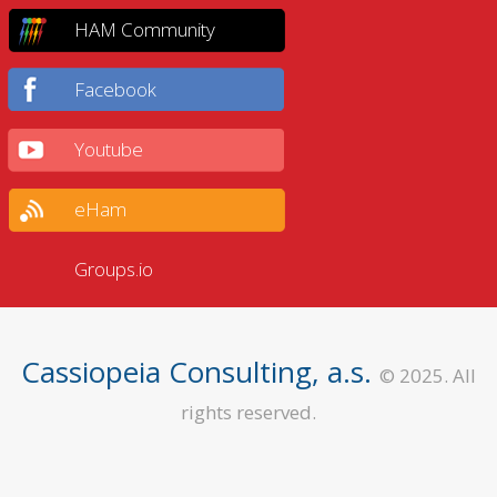
HAM Community
Facebook
Youtube
eHam
Groups.io
Cassiopeia Consulting, a.s.
© 2025. All
rights reserved.