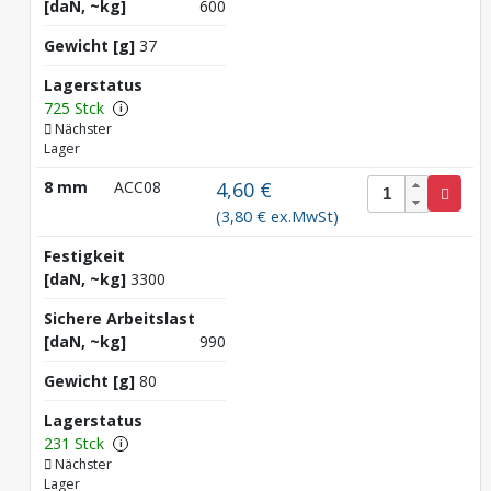
[daN, ~kg]
600
Gewicht [g]
37
Lagerstatus
725 Stck
i
Nächster
Lager
8 mm
ACC08
4,60 €
(3,80 € ex.MwSt)
Festigkeit
[daN, ~kg]
3300
Sichere Arbeitslast
[daN, ~kg]
990
Gewicht [g]
80
Lagerstatus
231 Stck
i
Nächster
Lager