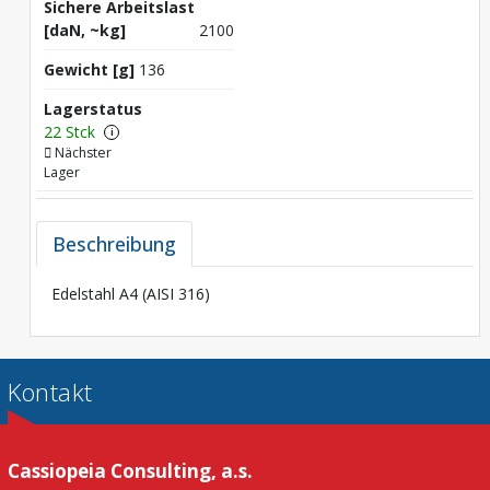
Sichere Arbeitslast
[daN, ~kg]
2100
Gewicht [g]
136
Lagerstatus
22 Stck
i
Nächster
Lager
Beschreibung
Edelstahl A4 (AISI 316)
Kontakt
Cassiopeia Consulting, a.s.