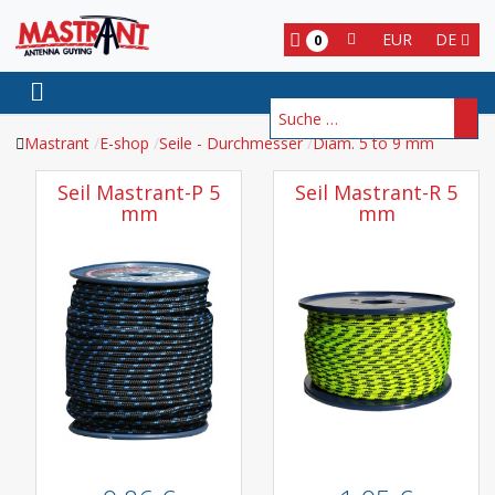
EUR
DE
0
Suchen
Mastrant
E-shop
Seile - Durchmesser
Diam. 5 to 9 mm
Seil Mastrant-P 5
Seil Mastrant-R 5
mm
mm