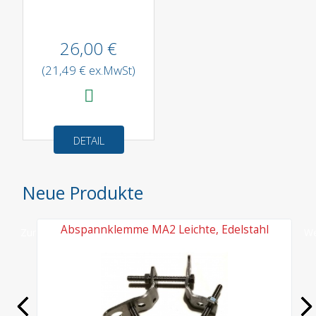
26,00 €
(21,49 € ex.MwSt)
DETAIL
Neue Produkte
Abspannklemme MA2 Leichte, Edelstahl
Zurück
We