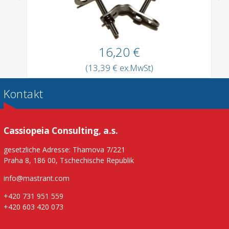
16,20 €
(13,39 € ex.MwSt)
Kontakt
Cassiopeia Consulting, a.s.
gesetzliche Adresse: Thamova 7/221
Praha 8, 186 00, Tschechische Republik
info@mastrant.com
+420 731 951 559
+420 603 420 073