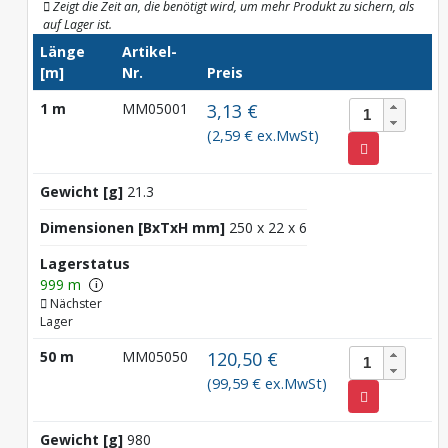
Zeigt die Zeit an, die benötigt wird, um mehr Produkt zu sichern, als
auf Lager ist.
Länge
Artikel-
[m]
Nr.
Preis
1 m
MM05001
3,13 €
(2,59 € ex.MwSt)
Gewicht [g]
21.3
Dimensionen [BxTxH mm]
250 x 22 x 6
Lagerstatus
999 m
i
Nächster
Lager
50 m
MM05050
120,50 €
(99,59 € ex.MwSt)
Gewicht [g]
980