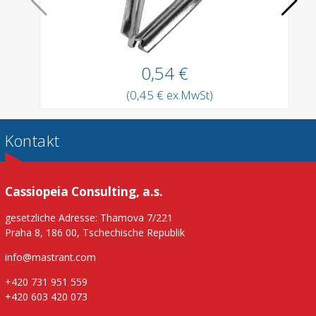
0,54 €
(0,45 € ex.MwSt)
Kontakt
Cassiopeia Consulting, a.s.
gesetzliche Adresse: Thamova 7/221
Praha 8, 186 00, Tschechische Republik
info@mastrant.com
+420 731 951 559
+420 603 420 073