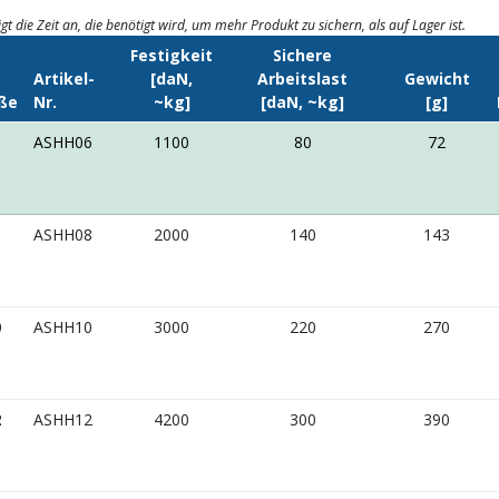
igt die Zeit an, die benötigt wird, um mehr Produkt zu sichern, als auf Lager ist.
Festigkeit
Sichere
Artikel-
[daN,
Arbeitslast
Gewicht
ße
Nr.
~kg]
[daN, ~kg]
[g]
ASHH06
1100
80
72
ASHH08
2000
140
143
0
ASHH10
3000
220
270
2
ASHH12
4200
300
390