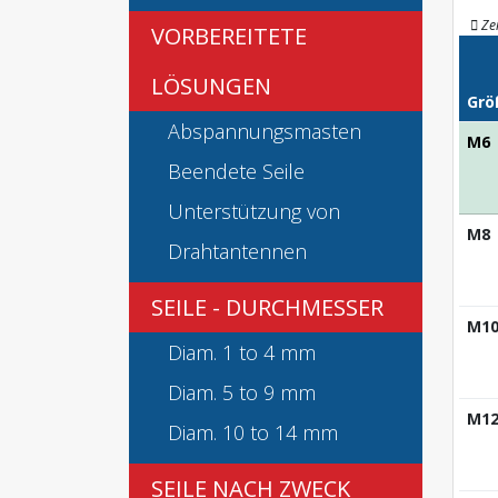
Ze
VORBEREITETE
LÖSUNGEN
Grö
Abspannungsmasten
M6
Beendete Seile
Unterstützung von
M8
Drahtantennen
SEILE - DURCHMESSER
M1
Diam. 1 to 4 mm
Diam. 5 to 9 mm
M1
Diam. 10 to 14 mm
SEILE NACH ZWECK