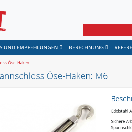
Suchen
PS UND EMPFEHLUNGEN
BERECHNUNG
REFER
loss Öse-Haken
annschloss Öse-Haken
: M6
Besch
Edelstahl A
Sichere Ar
Spannschlö