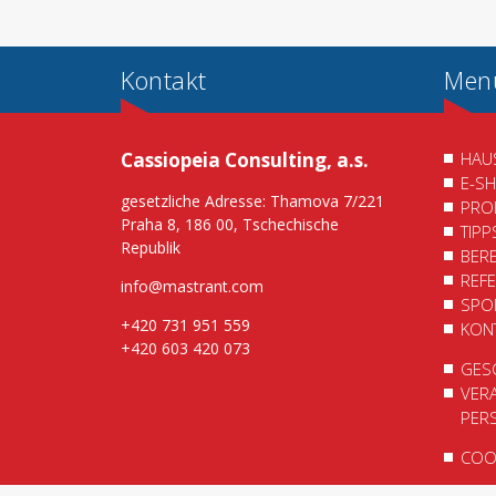
Kontakt
Men
Cassiopeia Consulting, a.s.
HAU
E-S
gesetzliche Adresse: Thamova 7/221
PRO
Praha 8, 186 00, Tschechische
TIP
Republik
BER
REF
info@mastrant.com
SPO
+420 731 951 559
KON
+420 603 420 073
GES
VER
PER
COOK