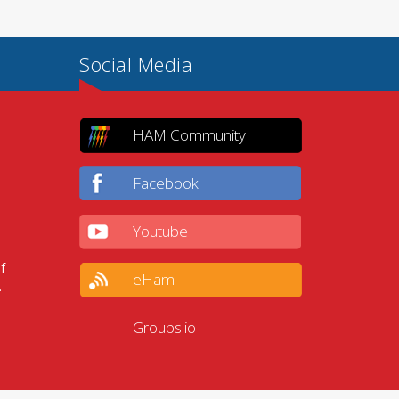
Social Media
HAM Community
Facebook
Youtube
f
eHam
.
Groups.io