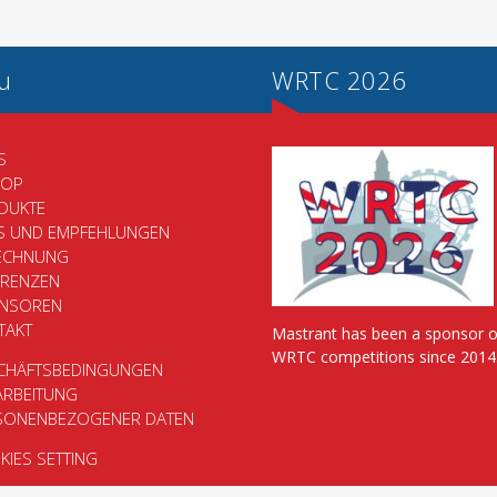
u
WRTC 2026
S
HOP
DUKTE
PS UND EMPFEHLUNGEN
ECHNUNG
ERENZEN
NSOREN
TAKT
Mastrant has been a sponsor o
WRTC competitions since 2014
CHÄFTSBEDINGUNGEN
ARBEITUNG
SONENBEZOGENER DATEN
IES SETTING