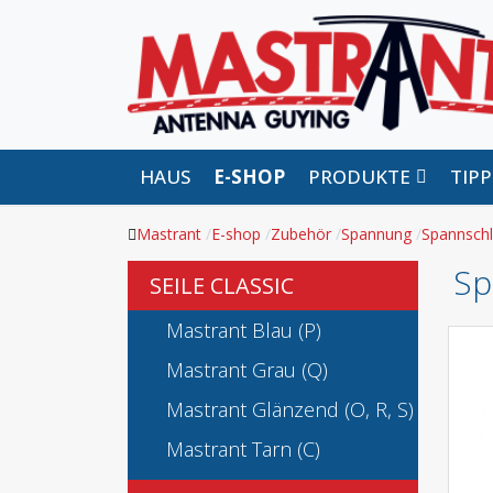
HAUS
E-SHOP
PRODUKTE
TIP
Mastrant
E-shop
Zubehör
Spannung
Spannsch
Sp
SEILE CLASSIC
Mastrant Blau (P)
Mastrant Grau (Q)
Mastrant Glänzend (O, R, S)
Mastrant Tarn (C)