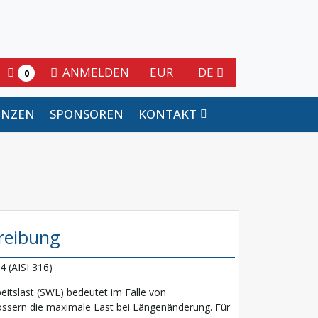
ANMELDEN
EUR
DE
0
ENZEN
SPONSOREN
KONTAKT
reibung
4 (AISI 316)
beitslast (SWL) bedeutet im Falle von
ssern die maximale Last bei Längenänderung. Für