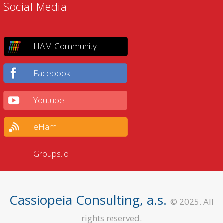
Social Media
HAM Community
Facebook
Youtube
eHam
Groups.io
Cassiopeia Consulting, a.s.
© 2025. All
rights reserved.