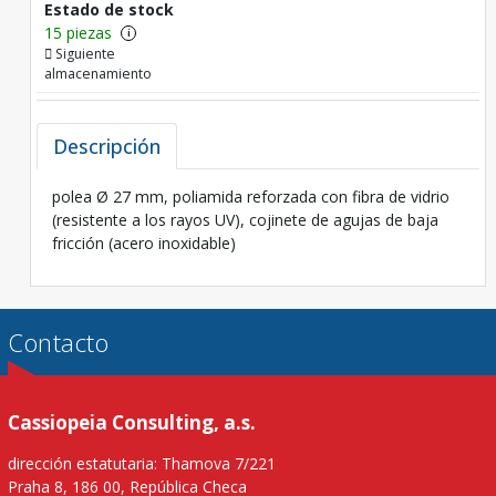
Estado de stock
15 piezas
i
Siguiente
almacenamiento
Descripción
polea Ø 27 mm, poliamida reforzada con fibra de vidrio
(resistente a los rayos UV), cojinete de agujas de baja
fricción (acero inoxidable)
Contacto
Cassiopeia Consulting, a.s.
dirección estatutaria: Thamova 7/221
Praha 8, 186 00, República Checa