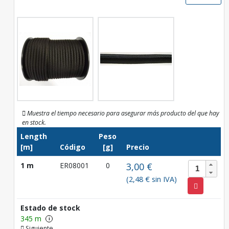
Muestra el tiempo necesario para asegurar más producto del que hay
en stock.
Length
Peso
[m]
Código
[g]
Precio
1 m
ER08001
0
3,00 €
(2,48 € sin IVA)
Estado de stock
345 m
i
Siguiente