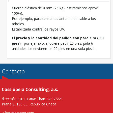
Cuerda elástica de 8 mm (25 kg - estiramiento aprox.
100%).
Por ejemplo, para tensar las antenas de cable a los
árboles.
Estabilizada contra los rayos UV.
El precio y la cantidad del pedido son para 1 m (3,3
pies)
- por ejemplo, si quiere pedir 20 pies, pida 6
unidades. Le enviaremos 20 pies en una sola pieza.
Contacto
Cassiopeia Consulting, a.s.
dirección estatutaria: Thamova 7/221
Praha 8, 186 00, República Checa
info@mastrant.com