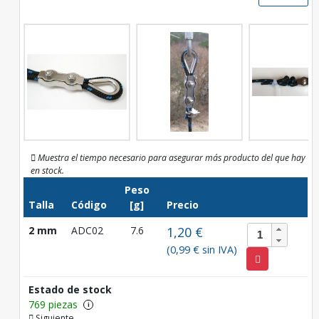
Muestra el tiempo necesario para asegurar más producto del que hay
en stock.
Peso
Talla
Código
[g]
Precio
2 mm
ADC02
7.6
1,20 €
(0,99 € sin IVA)
Estado de stock
769 piezas
i
Siguiente