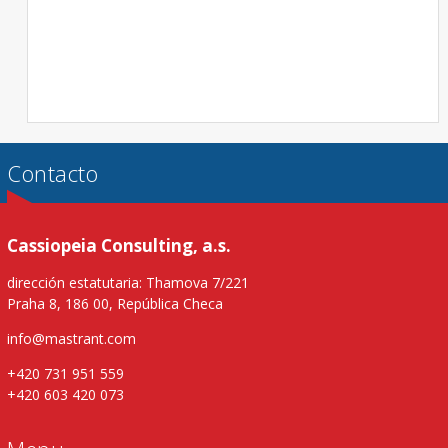
Contacto
Cassiopeia Consulting, a.s.
dirección estatutaria: Thamova 7/221
Praha 8, 186 00, República Checa
info@mastrant.com
+420 731 951 559
+420 603 420 073