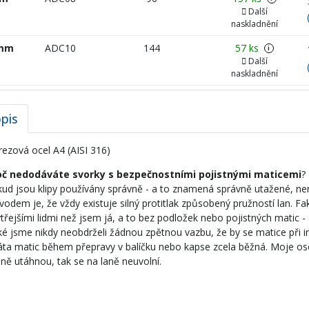
Další
naskladnění
 mm
ADC10
144
57 ks
i
Další
naskladnění
pis
ezová ocel A4 (AISI 316)
oč nedodáváte svorky s bezpečnostními pojistnými maticemi
?
ud jsou klipy používány správně - a to znamená správně utažené, ne
odem je, že vždy existuje silný protitlak způsobený pružností lan. F
třejšími lidmi než jsem já, a to bez podložek nebo pojistných matic - 
é jsme nikdy neobdrželi žádnou zpětnou vazbu, že by se matice při in
áta matic během přepravy v balíčku nebo kapse zcela běžná. Moje o
ně utáhnou, tak se na laně neuvolní.