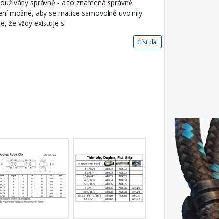
 používány správně - a to znamená správně
ení možné, aby se matice samovolně uvolnily.
, že vždy existuje s
Číst dál