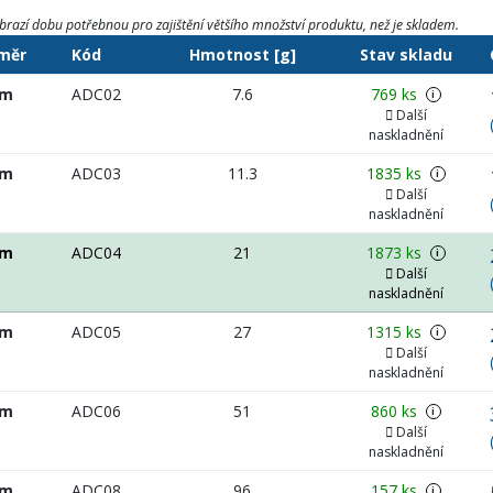
brazí dobu potřebnou pro zajištění většího množství produktu, než je skladem.
měr
Kód
Hmotnost [g]
Stav skladu
mm
ADC02
7.6
769 ks
i
Další
naskladnění
mm
ADC03
11.3
1835 ks
i
Další
naskladnění
mm
ADC04
21
1873 ks
i
Další
naskladnění
mm
ADC05
27
1315 ks
i
Další
naskladnění
mm
ADC06
51
860 ks
i
Další
naskladnění
mm
ADC08
96
157 ks
i