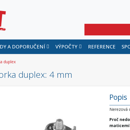
Hledat
DY A DOPORUČENÍ
VÝPOČTY
REFERENCE
SP
a duplex
orka duplex
: 4 mm
Popis
Nerezová o
Proč nedo
maticemi