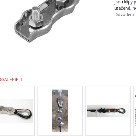
jsou klipy
utažené, n
Důvodem je
OGALERIE