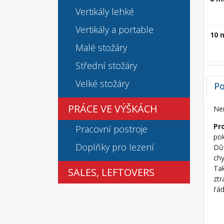
Vertikály lehké
Vertikály a portable
10
Malé stožáry
Střední stožáry
Velké stožáry
Po
PRÁCE VE VÝŠKÁCH
Ner
Pr
Pracovní postroje
pok
Doplňky pro lezení
Dův
chy
Tak
SALES, LEFTOVERS
ztr
řád