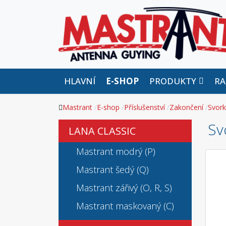
HLAVNÍ
E-SHOP
PRODUKTY
RA
Mastrant
E-shop
Příslušenství
Zakončení
Svork
Sv
LANA CLASSIC
Mastrant modrý (P)
Mastrant šedý (Q)
Mastrant zářivý (O, R, S)
Mastrant maskovaný (C)