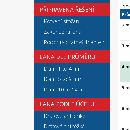
Zo
PŘIPRAVENÁ ŘEŠENÍ
Prů
Kotvení stožárů
2 
Zakončená lana
Podpora drátových antén
3 
LANA DLE PRŮMĚRU
4 
Diam. 1 to 4 mm
Diam. 5 to 9 mm
5 
Diam. 10 to 14 mm
LANA PODLE ÚČELU
6 
Drátové ant.lehké
Drátové ant.těžké
8 