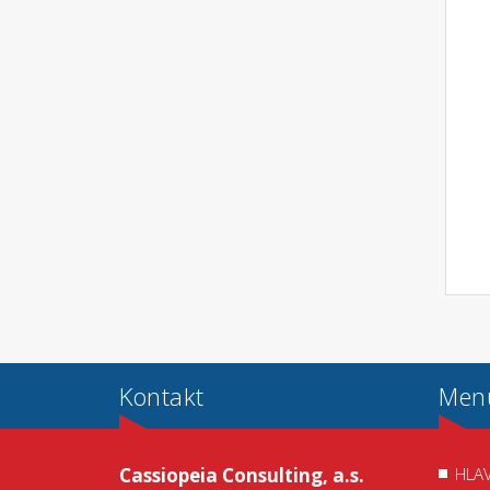
Kontakt
Men
Cassiopeia Consulting, a.s.
HLAV