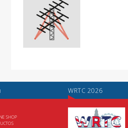
u
WRTC 2026
O
INE SHOP
UCTOS