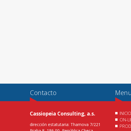
Contacto
Men
Cassiopeia Consulting, a.s.
INICI
ON-L
dirección estatutaria: Thamova 7/221
PROD
Praha 8, 186 00, República Checa