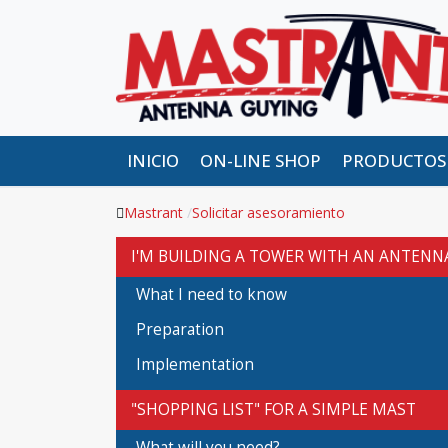
INICIO
ON-LINE SHOP
PRODUCTOS
Mastrant
Solicitar asesoramiento
I'M BUILDING A TOWER WITH AN ANTENN
What I need to know
Preparation
Implementation
"SHOPPING LIST" FOR A SIMPLE MAST
What will you need?