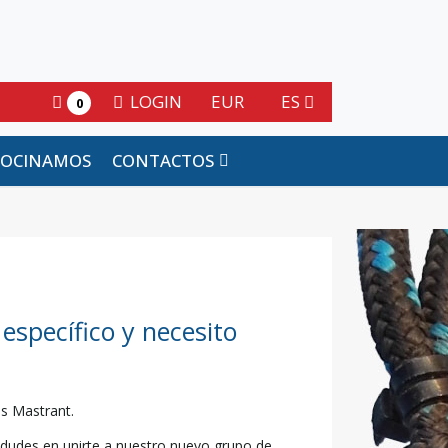
LOGIN
EUR
ES
0
ROCINAMOS
CONTACTOS
específico y necesito
os Mastrant.
o dudes en unirte a nuestro nuevo grupo de