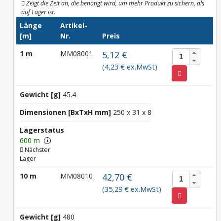
Zeigt die Zeit an, die benötigt wird, um mehr Produkt zu sichern, als
auf Lager ist.
Länge
Artikel-
[m]
Nr.
Preis
1 m
MM08001
5,12 €
(4,23 € ex.MwSt)
Gewicht [g]
45.4
Dimensionen [BxTxH mm]
250 x 31 x 8
Lagerstatus
600 m
i
Nächster
Lager
10 m
MM08010
42,70 €
(35,29 € ex.MwSt)
Gewicht [g]
480