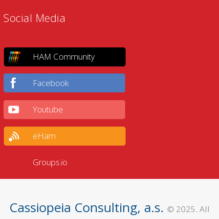
Social Media
HAM Community
Facebook
Youtube
eHam
Groups.io
Cassiopeia Consulting, a.s.
© 2025. All