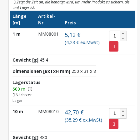
Zeigt die Zeit an, die benötigt wird, um mehr Produkt zu sichern, als
auf Lager ist.
Länge
Artikel-
[m]
Nr.
Preis
1 m
MM08001
5,12 €
(4,23 € ex.MwSt)
Gewicht [g]
45.4
Dimensionen [BxTxH mm]
250 x 31 x 8
Lagerstatus
600 m
i
Nächster
Lager
10 m
MM08010
42,70 €
(35,29 € ex.MwSt)
Gewicht [g]
480