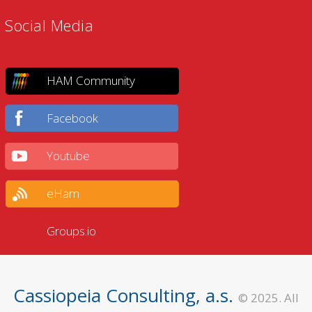
Social Media
HAM Community
Facebook
Youtube
eHam
Groups.io
Cassiopeia Consulting, a.s.
© 2025. All