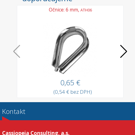
Očnice: 6 mm,
ATH06
0,65 €
(0,54 € bez DPH)
Kontakt
Cassiopeia Consulting, a.s.