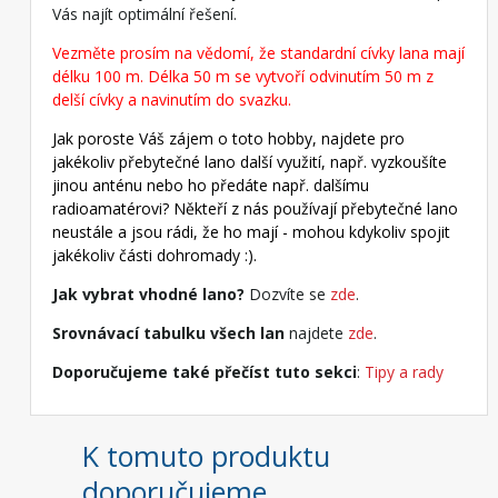
Vás najít optimální řešení.
Vezměte prosím na vědomí, že standardní cívky lana mají
délku 100 m. Délka 50 m se vytvoří odvinutím 50 m z
delší cívky a navinutím do svazku.
Jak poroste Váš zájem o toto hobby, najdete pro
jakékoliv přebytečné lano další využití, např. vyzkoušíte
jinou anténu nebo ho předáte např. dalšímu
radioamatérovi? Někteří z nás používají přebytečné lano
neustále a jsou rádi, že ho mají - mohou kdykoliv spojit
jakékoliv části dohromady :).
Jak vybrat vhodné lano?
Dozvíte se
zde
.
Srovnávací tabulku všech lan
najdete
zde
.
Doporučujeme také přečíst tuto sekci
:
Tipy a rady
K tomuto produktu
doporučujeme