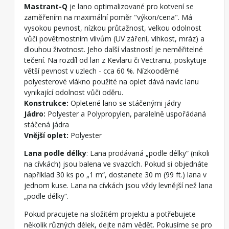
Mastrant-Q
je lano optimalizované pro kotvení se
zaměřením na maximální poměr "výkon/cena". Má
vysokou pevnost, nízkou průtažnost, velkou odolnost
vůči povětrnostním vlivům (UV záření, vlhkost, mráz) a
dlouhou životnost. Jeho další vlastností je neměřitelné
tečení. Na rozdíl od lan z Kevlaru či Vectranu, poskytuje
větší pevnost v uzlech - cca 60 %. Nízkooděrné
polyesterové vlákno použité na oplet dává navíc lanu
vynikající odolnost vůči oděru.
Konstrukce:
Opletené lano se stáčenými jádry
Jádro:
Polyester a Polypropylen, paralelně uspořádaná
stáčená jádra
Vnější oplet:
Polyester
Lana podle délky
: Lana prodávaná „podle délky“ (nikoli
na cívkách) jsou balena ve svazcích. Pokud si objednáte
například 30 ks po „1 m“, dostanete 30 m (99 ft.) lana v
jednom kuse. Lana na cívkách jsou vždy levnější než lana
„podle délky“.
Pokud pracujete na složitém projektu a potřebujete
několik různých délek, dejte nám vědět. Pokusíme se pro