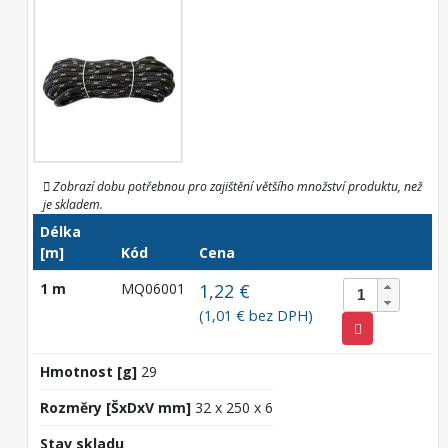
Zobrazí dobu potřebnou pro zajištění většího množství produktu, než
je skladem.
Délka
[m]
Kód
Cena
1 m
MQ06001
1,22 €
(1,01 € bez DPH)
Hmotnost [g]
29
Rozměry [ŠxDxV mm]
32 x 250 x 6
Stav skladu