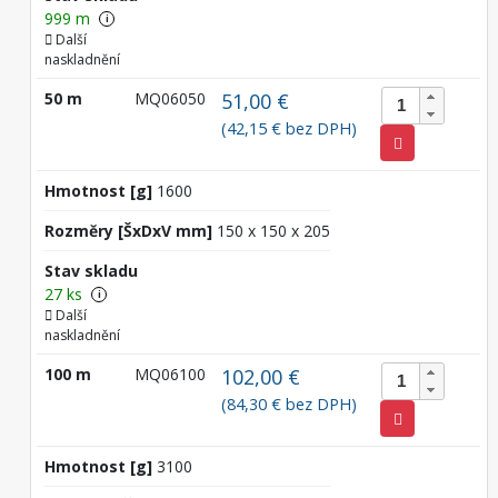
999 m
i
Další
naskladnění
50 m
MQ06050
51,00 €
(42,15 € bez DPH)
Hmotnost [g]
1600
Rozměry [ŠxDxV mm]
150 x 150 x 205
Stav skladu
27 ks
i
Další
naskladnění
100 m
MQ06100
102,00 €
(84,30 € bez DPH)
Hmotnost [g]
3100