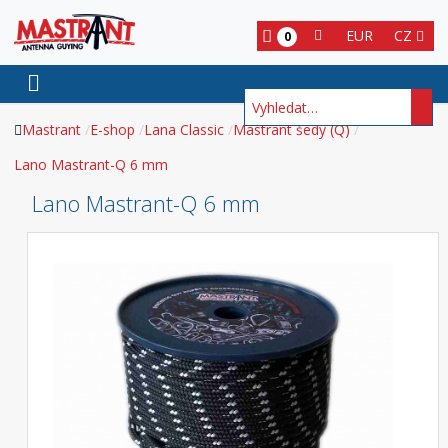
EUR
CZ
0
Hledat
Mastrant
E-shop
Lana Classic
Mastrant šedý (Q)
Lano Mastrant-Q 6 mm
Lano Mastrant-Q 6 mm