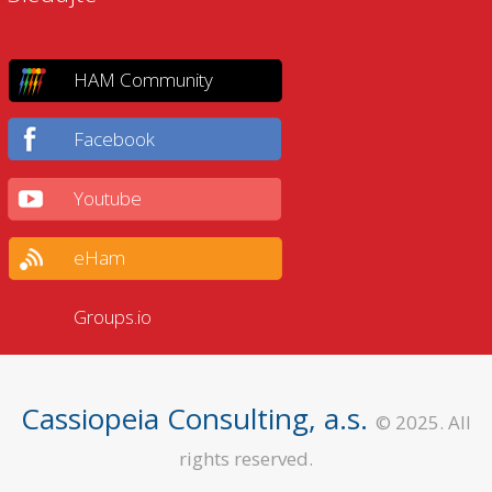
HAM Community
Facebook
Youtube
eHam
Groups.io
Cassiopeia Consulting, a.s.
© 2025. All
rights reserved.