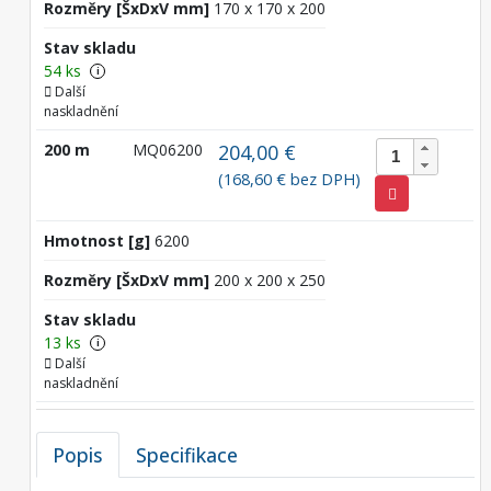
Rozměry [ŠxDxV mm]
170 x 170 x 200
Stav skladu
54 ks
i
Další
naskladnění
200 m
MQ06200
204,00 €
(168,60 € bez DPH)
Hmotnost [g]
6200
Rozměry [ŠxDxV mm]
200 x 200 x 250
Stav skladu
13 ks
i
Další
naskladnění
Popis
Specifikace