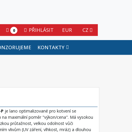
PŘIHLÁSIT
EUR
CZ
0
ONZORUJEME
KONTAKTY
-P
je lano optimalizované pro kotvení se
 na maximální poměr "výkon/cena". Má vysokou
ízkou průtažnost, velkou odolnost vůči
ním vlivům (UV záření, vlhkost, mráz) a dlouhou