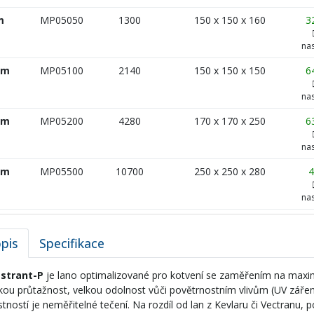
m
MP05050
1300
150 x 150 x 160
3
na
 m
MP05100
2140
150 x 150 x 150
6
na
 m
MP05200
4280
170 x 170 x 250
6
na
 m
MP05500
10700
250 x 250 x 280
4
na
pis
Specifikace
strant-P
je lano optimalizované pro kotvení se zaměřením na maxi
kou průtažnost, velkou odolnost vůči povětrnostním vlivům (UV záření
stností je neměřitelné tečení. Na rozdíl od lan z Kevlaru či Vectranu, 