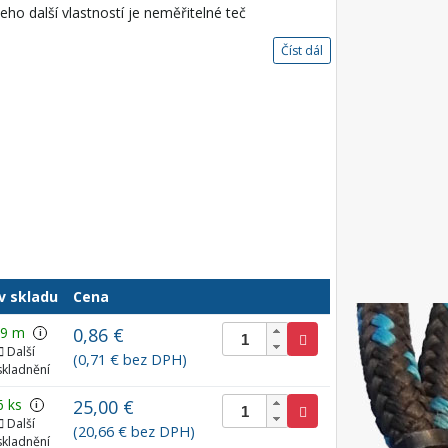
Jeho další vlastností je neměřitelné teč
Číst dál
v skladu
Cena
99 m
0,86 €
i
Další
(0,71 € bez DPH)
skladnění
6 ks
25,00 €
i
Další
(20,66 € bez DPH)
skladnění