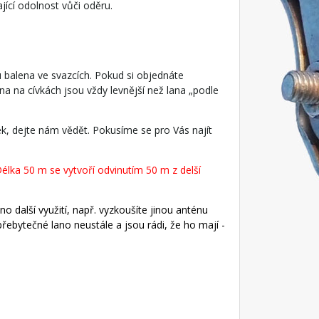
jící odolnost vůči oděru.
ou balena ve svazcích. Pokud si objednáte
na na cívkách jsou vždy levnější než lana „podle
ek, dejte nám vědět. Pokusíme se pro Vás najít
élka 50 m se vytvoří odvinutím 50 m z delší
o další využití, např. vyzkoušíte jinou anténu
řebytečné lano neustále a jsou rádi, že ho mají -