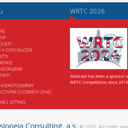
u
WRTC 2026
NÍ
HOP
DUKTY
Y A DOPORUČENÍ
OČTY
ERENCE
NZORUJEME
TAKTY
Mastrant has been a sponsor o
WRTC competitions since 2014
HODNÍ PODMÍNKY
ACOVÁNÍ OSOBNÍCH ÚDAJŮ
IES SETTING
siopeia Consulting, a.s.
© 2025. All rights res