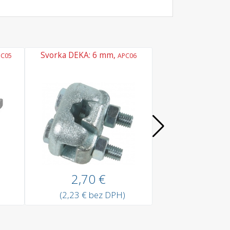
Svorka DEKA: 6 mm,
Svorka klínová
C05
APC06
zámek): 4-5.5 
2,70 €
16,00
(2,23 € bez DPH)
(13,22 € b