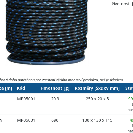
životnost. 
brazí dobu potřebnou pro zajištění většího množství produktu, než je skladem.
ka [m]
Kód
Hmotnost [g]
Rozměry [ŠxDxV mm]
Sta
MP05001
20.3
250 x 20 x 5
9
na
m
MP05031
690
130 x 130 x 115
4
na