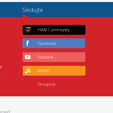
Sledujte
HAM Community
Facebook
Youtube
f
eHam
.
Groups.io
erved.