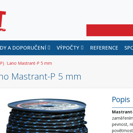
Hledat
DY A DOPORUČENÍ
VÝPOČTY
REFERENCE
SP
P)
Lano Mastrant-P 5 mm
no Mastrant-P 5 mm
Popis
Mastrant
zaměřením
pevnost, n
povětrnost