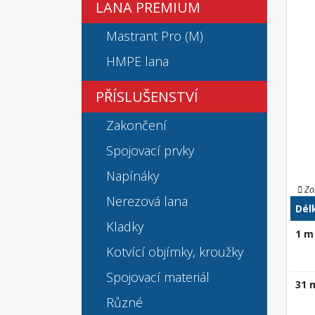
LANA PREMIUM
Mastrant Pro (M)
HMPE lana
PŘÍSLUŠENSTVÍ
Zakončení
Spojovací prvky
Napínáky
Zo
Nerezová lana
Dél
Kladky
1 m
Kotvící objímky, kroužky
Spojovací materiál
31 
Různé