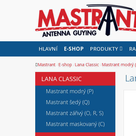
HLAVNÍ
E-SHOP
PRODUKTY
RA
Mastrant
E-shop
Lana Classic
Mastrant modrý (
La
LANA CLASSIC
Mastrant modrý (P)
Mastrant šedý (Q)
Mastrant zářivý (O, R, S)
Mastrant maskovaný (C)