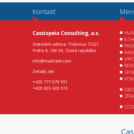
Kontakt
Men
Cassiopeia Consulting, a.s.
HLAV
E-S
Statutární adresa: Thámova 7/221
PRO
Praha 8, 186 00, Česká republika
RAD
VÝP
info@mastrant.com
REF
Detaily zde
.
SPO
KON
+420 777 079 591
+420 603 420 073
OBC
ZPR
COOK
Cas