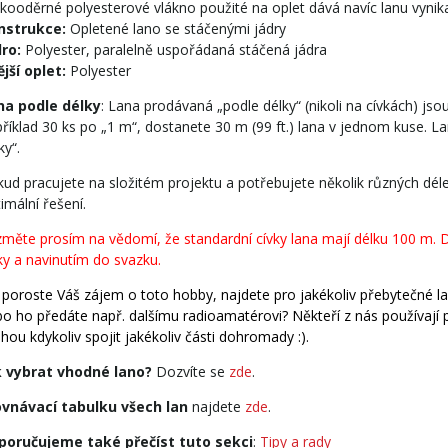
kooděrné polyesterové vlákno použité na oplet dává navíc lanu vynika
nstrukce:
Opletené lano se stáčenými jádry
ro:
Polyester, paralelně uspořádaná stáčená jádra
jší oplet:
Polyester
na podle délky
: Lana prodávaná „podle délky“ (nikoli na cívkách) js
říklad 30 ks po „1 m“, dostanete 30 m (99 ft.) lana v jednom kuse. La
ky“.
ud pracujete na složitém projektu a potřebujete několik různých dél
imální řešení.
měte prosím na vědomí, že standardní cívky lana mají délku 100 m. D
ky a navinutím do svazku.
 poroste Váš zájem o toto hobby, najdete pro jakékoliv přebytečné lan
o ho předáte např. dalšímu radioamatérovi? Někteří z nás používají p
ou kdykoliv spojit jakékoliv části dohromady :).
k vybrat vhodné lano?
Dozvíte se
zde
.
ovnávací tabulku všech lan
najdete
zde
.
poručujeme také přečíst tuto sekci
:
Tipy a rady