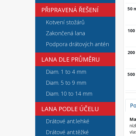
PŘIPRAVENÁ ŘEŠENÍ
50 
Kotvení stožárů
100
Zakončená lana
Podpora drátových antén
200
LANA DLE PRŮMĚRU
Diam. 1 to 4 mm
500
Diam. 5 to 9 mm
Diam. 10 to 14 mm
Po
LANA PODLE ÚČELU
Ma
Drátové ant.lehké
níz
Drátové ant.těžké
vla