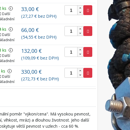
2 ks
33,00 €
i
Další
(27,27 € bez DPH)
skladnění
4 ks
66,00 €
i
Další
(54,55 € bez DPH)
skladnění
3 ks
132,00 €
i
Další
(109,09 € bez DPH)
skladnění
 ks
330,00 €
i
Další
(272,73 € bez DPH)
skladnění
mální poměr "výkon/cena". Má vysokou pevnost,
, vlhkost, mráz) a dlouhou životnost. Jeho další
poskytuje větší pevnost v uzlech - cca 60 %.