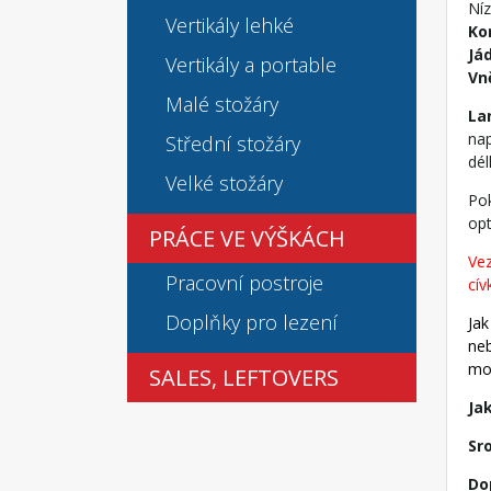
Níz
Vertikály lehké
Ko
Jád
Vertikály a portable
Vně
Malé stožáry
La
nap
Střední stožáry
dél
Velké stožáry
Pok
opt
PRÁCE VE VÝŠKÁCH
Vez
Pracovní postroje
cív
Doplňky pro lezení
Jak
neb
moh
SALES, LEFTOVERS
Ja
Sr
Do