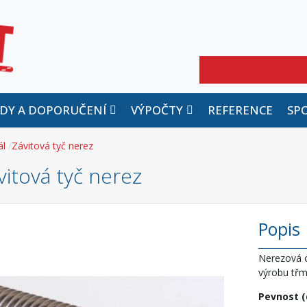
Hledat
DY A DOPORUČENÍ
VÝPOČTY
REFERENCE
SP
ál
Závitová tyč nerez
vitová tyč nerez
Popis
Nerezová o
výrobu třme
Pevnost (