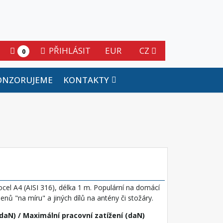
PŘIHLÁSIT
EUR
CZ
0
ONZORUJEME
KONTAKTY
cel A4 (AISI 316), délka 1 m. Populární na domácí
nů "na míru" a jiných dílů na antény či stožáry.
daN) / Maximální pracovní zatížení (daN)