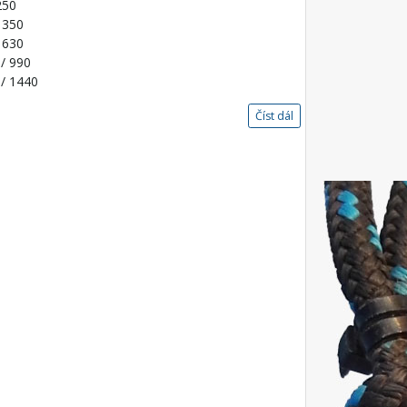
250
 350
 630
/ 990
/ 1440
Číst dál