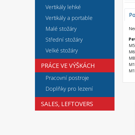
Vertikály lehké
Po
Vertikály a portable
Malé stožáry
Ner
Střední stožáry
Pe
M5:
Velké stožáry
M6:
M8:
PRÁCE VE VÝŠKÁCH
M10
M1
Pracovní postroje
Doplňky pro lezení
SALES, LEFTOVERS