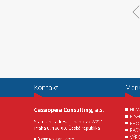
Kontakt
Men
Cassiopeia Consulting, a.s.
HLAV
E-S
Statutární adresa: Thámova 7/221
PRO
Praha 8, 186 00, Česká republika
RAD
VÝP
info@mastrant.com