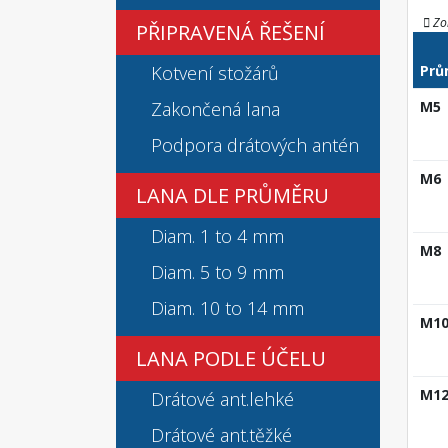
Zo
PŘIPRAVENÁ ŘEŠENÍ
Kotvení stožárů
Prů
Zakončená lana
M5
Podpora drátových antén
M6
LANA DLE PRŮMĚRU
Diam. 1 to 4 mm
M8
Diam. 5 to 9 mm
Diam. 10 to 14 mm
M1
LANA PODLE ÚČELU
M1
Drátové ant.lehké
Drátové ant.těžké