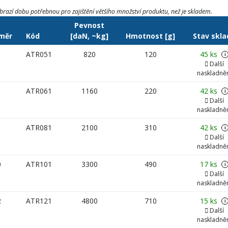
brazí dobu potřebnou pro zajištění většího množství produktu, než je skladem.
Pevnost
měr
Kód
[daN, ~kg]
Hmotnost [g]
Stav skla
ATR051
820
120
45 ks
i
Další
naskladně
ATR061
1160
220
42 ks
i
Další
naskladně
ATR081
2100
310
42 ks
i
Další
naskladně
0
ATR101
3300
490
17 ks
i
Další
naskladně
2
ATR121
4800
710
15 ks
i
Další
naskladně