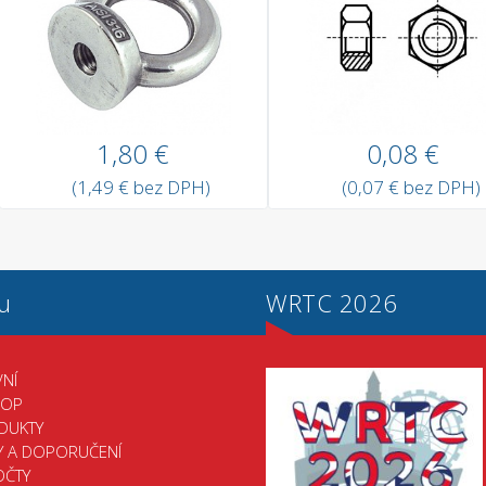
1,80 €
0,08 €
(1,49 € bez DPH)
(0,07 € bez DPH)
u
WRTC 2026
NÍ
HOP
DUKTY
Y A DOPORUČENÍ
OČTY