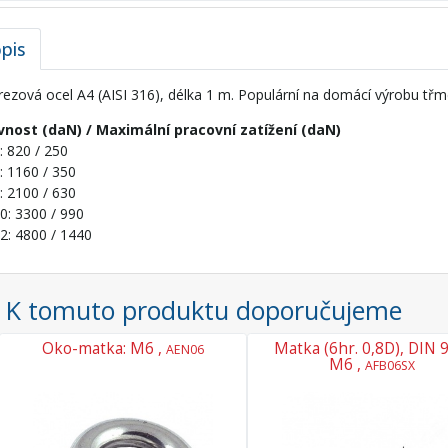
pis
ezová ocel A4 (AISI 316), délka 1 m. Populární na domácí výrobu třmen
vnost (daN) / Maximální pracovní zatížení (daN)
 820 / 250
 1160 / 350
 2100 / 630
: 3300 / 990
2: 4800 / 1440
K tomuto produktu doporučujeme
Oko-matka: M6 ,
Matka (6hr. 0,8D), DIN 9
AEN06
M6 ,
AFB06SX