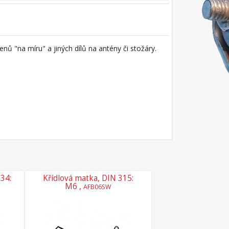
ů "na míru" a jiných dílů na antény či stožáry.
34:
Křídlová matka, DIN 315:
Podložka plochá,
M6 ,
M6 ,
AFB06SW
AFW0